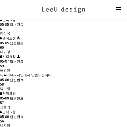
ONLINE REQUEST
번호
작성자
제목
작성날짜
현재상태
62
김나경
견적요청
05-05
답변완료
61
정선국
견적요청
05-05
답변완료
60
나미영
견적요청
05-07
답변완료
59
윤영인
리유디자인에서 답변드립니다
05-08
답변완료
58
박수정
견적요청
05-09
답변완료
57
정슬기
견적요청
05-09
답변완료
56
박지영