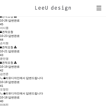
ONLINE REQUEST
번호
작성자
제목
작성날짜
현재상태
46
송은희
견적요청
10-26
답변완료
45
서시원
견적요청
10-23
답변완료
44
손지현
견적요청
10-21
답변완료
43
윤민영
견적요청
10-19
답변완료
42
김연준
리유디자인에서 답변드립니다
10-18
답변완료
41
오정민
리유디자인에서 답변드립니다
10-18
답변완료
40
이여진