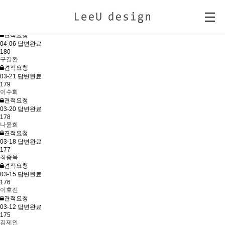
ONLINE REQUEST
번호
작성자
제목
작성날짜
현재상태
181
박은영
견적요청
04-06
답변완료
180
구길환
견적요청
03-21
답변완료
179
이수희
견적요청
03-20
답변완료
178
나윤희
견적요청
03-18
답변완료
177
최종욱
견적요청
03-15
답변완료
176
이호진
견적요청
03-12
답변완료
175
김제인